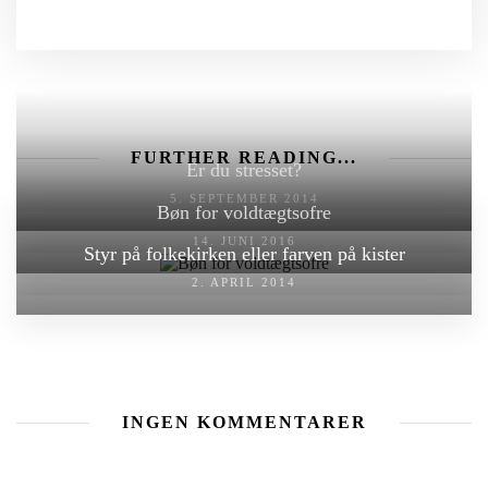
FURTHER READING...
Er du stresset?
5. SEPTEMBER 2014
Bøn for voldtægtsofre
14. JUNI 2016
Styr på folkekirken eller farven på kister
2. APRIL 2014
INGEN KOMMENTARER