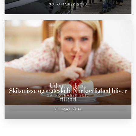
30. OKTOBER 2018
Udsat nydelse
Skilsmisse og ægteskab: Når kærlighed bliver
29. NOVEMBER 2015
til had
27. MAJ 2014