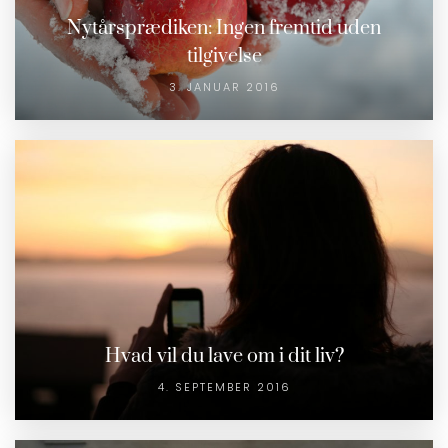
Nytårsprædiken: Ingen fremtid uden
tilgivelse
3. JANUAR 2016
Hvad vil du lave om i dit liv?
4. SEPTEMBER 2016