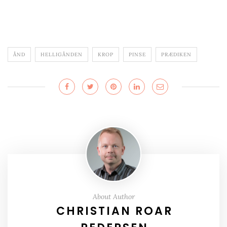
ÅND
HELLIGÅNDEN
KROP
PINSE
PRÆDIKEN
About Author
CHRISTIAN ROAR