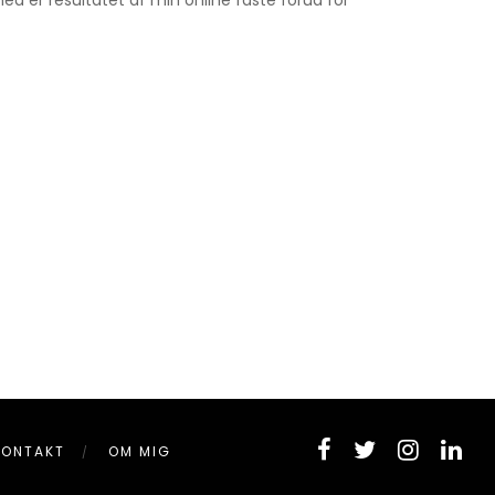
d er resultatet af min online faste forud for
KONTAKT
OM MIG