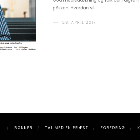
God mediedækning og folk der fulgte me
påsken. Hvordan vil…
28. APRIL 2017
R
BØNNER
TAL MED EN PRÆST
FOREDRAG