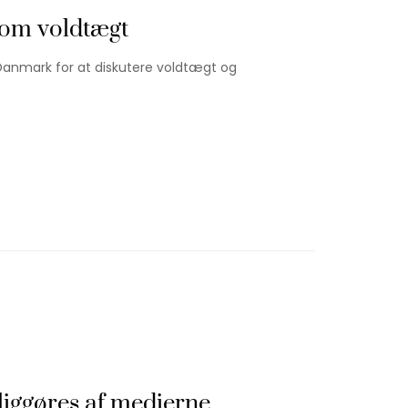
om voldtægt
n Danmark for at diskutere voldtægt og
liggøres af medierne